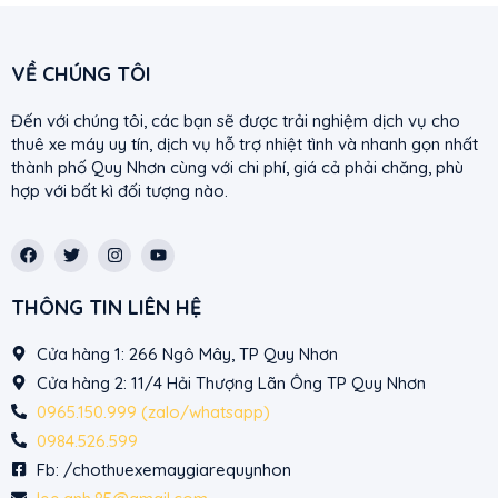
VỀ CHÚNG TÔI
Đến với chúng tôi, các bạn sẽ được trải nghiệm dịch vụ cho
thuê xe máy uy tín, dịch vụ hỗ trợ nhiệt tình và nhanh gọn nhất
thành phố Quy Nhơn cùng với chi phí, giá cả phải chăng, phù
hợp với bất kì đối tượng nào.
F
T
I
Y
a
w
n
o
c
i
s
u
e
t
t
t
THÔNG TIN LIÊN HỆ
b
t
a
u
o
e
g
b
o
r
r
e
Cửa hàng 1: 266 Ngô Mây, TP Quy Nhơn
k
a
m
Cửa hàng 2: 11/4 Hải Thượng Lãn Ông TP Quy Nhơn
0965.150.999 (zalo/whatsapp)
0984.526.599
Fb: /chothuexemaygiarequynhon