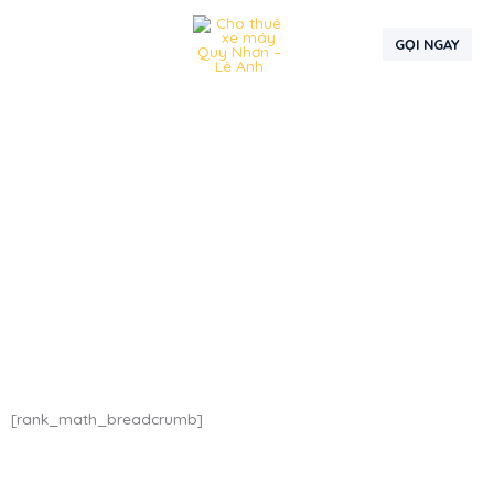
Nhảy
tới
GỌI NGAY
nội
dung
DU LỊCH QUY NHƠN
[rank_math_breadcrumb]